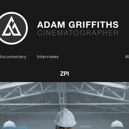
Documentary
Interviews
‎‎‎ ‎‎ ‎‎‎ ‎‎‎ ‎‎‎‎‎ ‎‎‎ ‎‎ ‎‎‎ ‎‎‎ ‎‎‎‎‎ ‎‎ ‎‎‎ ‎ ‎ ‎ ‎‎‎ ‎‎ ‎‎‎ ‎‎‎ ‎‎‎‎‎ ‎‎ ‎‎‎ ‎‎ ‎‎‎ ‎‎‎ ‎‎‎‎‎ ‎‎ ‎‎‎ ‎‎ ‎‎‎ ‎‎‎ ‎‎‎‎‎ ‎‎
A
ZPI